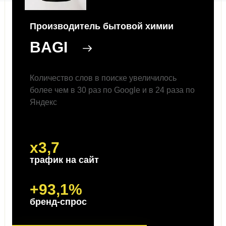
Производитель бытовой химии
BAGI
Количество слов в поиске
увеличилось
более чем в 30 раз по Google и
в 24 раза по
Яндекс
x3,7
трафик на сайт
+93,1%
бренд-спрос